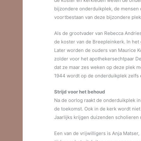
de koster en kerkleden weten de onde
bijzondere onderduikplek, de mensen di
voortbestaan van deze bijzondere plek
Als de grootvader van Rebecca Andriess
de koster van de Breepleinkerk. In het 
Later worden de ouders van Maurice K
zolder voor het apothekersechtpaar De
dat ze maar zes weken op deze plek moe
1944 wordt op de onderduikplek zelfs
Strijd voor het behoud
Na de oorlog raakt de onderduikplek i
de toekomst. Ook in de kerk wordt nie
Jaarlijks krijgen duizenden scholieren
Een van de vrijwilligers is Anja Matser