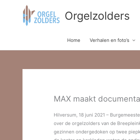
Ga
Orgelzolders
naar
de
inhoud
Home
Verhalen en foto’s
MAX maakt documentair
Hilversum, 18 juni 2021 – Burgemeeste
over de orgelzolders van de Breeplein
gezinnen ondergedoken op twee piepkl