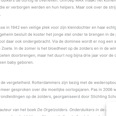
rduikers de oorlog te overleven. Omroep MAX maakt het komen
e er verborgen werden en hun helpers. Maar ook over de strijd 
.
e in 1942 een veilige plek voor zijn kleindochter en haar echtge
geheim besluit de koster het jonge stel onder te brengen in de 
ool daar ook ondergebracht. Via de dominee wordt er nog een 
 Zoete. In de zomer is het bloedheet op de zolders en in de wi
ten doorbrengen, maar het duurt nog bijna drie jaar voor de oo
 een baby geboren.
n de vergetelheid. Rotterdammers zijn bezig met de wederopbou
t meer gesproken over die moeilijke oorlogsjaren. Pas in 2006 
 rondleidingen op de zolders, georganiseerd door Stichting Sch
, auteur van het boek
De Orgelzolders. Onderduikers in de Rotte