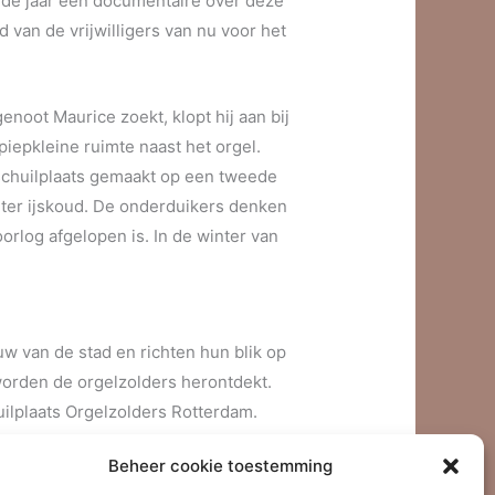
de jaar een documentaire over deze
van de vrijwilligers van nu voor het
noot Maurice zoekt, klopt hij aan bij
piepkleine ruimte naast het orgel.
schuilplaats gemaakt op een tweede
nter ijskoud. De onderduikers denken
rlog afgelopen is. In de winter van
w van de stad en richten hun blik op
worden de orgelzolders herontdekt.
uilplaats Orgelzolders Rotterdam.
Beheer cookie toestemming
rdamse Breepleinkerk. “Juist in deze