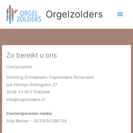
Ga
naar
Orgelzolders
Hoo
de
inhoud
Zo bereikt u ons
Contactadres
Stichting Schuilplaats Orgelzolders Rotterdam
p/a Herman Bielingplein 27
3059 TV ROTTERDAM
info@orgelzolders.nl
Contactpersoon media
Anja Matser – 0031630386734