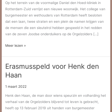
Op het terrein van de voormalige Daniel den Hoed-kliniek in
Rotterdam-Zuid verrijst een nieuwe woonwijk. Het college van
burgemeester en wethouders van Rotterdam heeft besloten
dat een laan, twee straten en een plein de namen krijgen van
de mensen die een sleutelrol hebben gespeeld in het redden
van de zeven Joodse onderduikers op de Orgelzolders […]
Helpers
Meer lezen »
van
de
Erasmusspeld voor Henk den
Orgelzolders
vereeuwigd
Haan
in
straatnamen
1 maart 2022
Henk den Haan, de man door wiens speurzin en volharding het
verhaal van de Orgelzolders blijvend tot leven is gebracht,
heeft op 13 februari 2019 uit handen van burgemeester