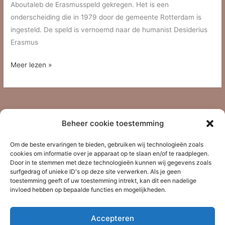
Aboutaleb de Erasmusspeld gekregen. Het is een
onderscheiding die in 1979 door de gemeente Rotterdam is
ingesteld. De speld is vernoemd naar de humanist Desiderius
Erasmus
Erasmusspeld
Meer lezen »
voor
Henk
den
Haan
Beheer cookie toestemming
Om de beste ervaringen te bieden, gebruiken wij technologieën zoals
Recente berichten
cookies om informatie over je apparaat op te slaan en/of te raadplegen.
Door in te stemmen met deze technologieën kunnen wij gegevens zoals
Extra rondleidingen in de zomermaanden
surfgedrag of unieke ID's op deze site verwerken. Als je geen
toestemming geeft of uw toestemming intrekt, kan dit een nadelige
Open huis Orgelzolders
invloed hebben op bepaalde functies en mogelijkheden.
Orgelzolders op TikTok en Instagram
Tegen de werkelijkheid valt niet op te fantaseren
Accepteren